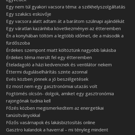
Egy nem túl gyakori vacsora téma: a székhelyszolgáltatás
Egy szakács esküvője
Egy vacsora alatt adtam át a barátom szülinapi ajándékát
Egy váratlan kazánhiba következményei az étteremben
Én a konyhában töltöm a legtöbb időmet, de a második a
fürdőszoba
Érdekes szempont miatt költöztünk nagyobb lakásba
Érdekes téma merült fel egy étteremben
Ételadagoló a házi kedvencnek és ventilátor nekem
Éttermi duguláselhárítás szinte azonnal
Evés közben jönnek a jó beszélgetések
Ez most nem egy gasztronómiai utazás volt
Fogtömés olcsón- dolgok, amiket egy gasztronómia
rajongónak tudnia kell
Főzés közben megismerkedtem az energetikai
tanúsítványokkal
Főzős vasárnapok és lakásbiztosítás online
Gasztro kalandok a haverral – mi tényleg mindent