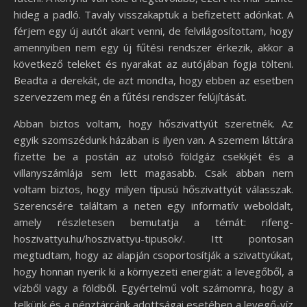
hideg a padló. Tavaly visszakaptuk a befizetett adónkat. A
férjem egy új autót akart venni, de felvilágosítottam, hogy
amennyiben nem egy új fűtési rendszer érkezik, akkor a
következő teleket és nyarakat az autójában fogja tölteni.
Beadta a derekát, de azt mondta, hogy ebben az esetben
szervezzem meg én a fűtési rendszer felújítását.
Abban biztos voltam, hogy hőszivattyút szeretnék. Az
egyik szomszédunk házában is ilyen van. A szemem láttára
fizette be a postán az utolsó földgáz csekkjét és a
villanyszámlája sem lett magasabb. Csak abban nem
voltam biztos, hogy milyen típusú hőszivattyút válasszak.
Szerencsére találtam a neten egy informatív weboldalt,
amely részletesen bemutatja a témát: rifeng-
hoszivattyu.hu/hoszivattyu-tipusok/. Itt pontosan
megtudtam, hogy az alapján csoportosítják a szivattyúkat,
hogy honnan nyerik ki a környezeti energiát: a levegőből, a
vízből vagy a földből. Egyértelmű volt számomra, hogy a
telkünk és a pénztárcánk adottságai esetében a levegő-víz