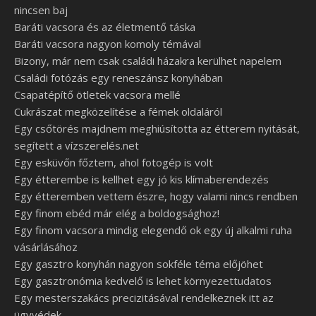
nincsen baj
Baráti vacsora és az életmentő táska
Baráti vacsora nagyon komoly témával
Bizony, már nem csak családi házakra kerülhet napelem
Családi fotózás egy reneszánsz konyhában
Csapatépítő ötletek vacsora mellé
Cukrászat megközelítése a fémek oldaláról
Egy csőtörés majdnem meghiúsította az étterem nyitását,
segített a vízszerelés.net
Egy esküvőn főztem, ahol fotogép is volt
Egy étterembe is kellhet egy jó kis klímaberendezés
Egy étteremben vettem észre, hogy valami nincs rendben
Egy finom ebéd már elég a boldogsághoz!
Egy finom vacsora mindig elegendő ok egy új alkalmi ruha
vásárlásához
Egy gasztro konyhán nagyon sokféle téma előjöhet
Egy gasztronómia kedvelő is lehet környezettudatos
Egy mesterszakács precizitásával rendelkeznek itt az
ügyvédek