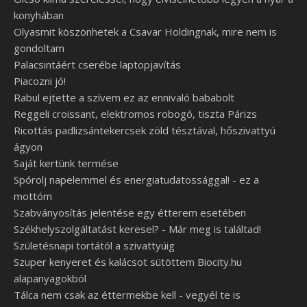
konyhában
Olyasmit köszönhetek a Csavar Holdingnak, mire nem is
gondoltam
Palacsintáért cserébe laptopjavítás
Piacozni jó!
Rabul ejtette a szívem ez az ennivaló bababolt
Reggeli croissant, elektromos robogó, tiszta Párizs
Ricottás padlizsántekercsek zöld tésztával, hőszivattyú
ágyon
Saját kertünk termése
Spórolj napelemmel és energiatudatossággal! - ez a
mottóm
Szabványosítás jelentése egy étterem esetében
Székhelyszolgáltatást keresel? - Már meg is találtad!
Születésnapi tortától a szivattyúig
Szuper kenyeret és kalácsot sütöttem Biocity.hu
alapanyagokból
Tálca nem csak az éttermekbe kell - vegyél te is