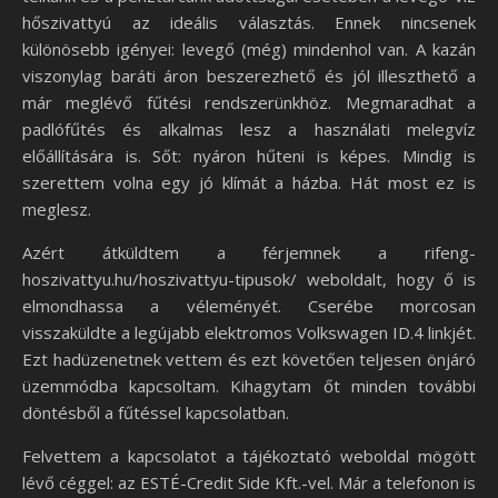
hőszivattyú az ideális választás. Ennek nincsenek
különösebb igényei: levegő (még) mindenhol van. A kazán
viszonylag baráti áron beszerezhető és jól illeszthető a
már meglévő fűtési rendszerünkhöz. Megmaradhat a
padlófűtés és alkalmas lesz a használati melegvíz
előállítására is. Sőt: nyáron hűteni is képes. Mindig is
szerettem volna egy jó klímát a házba. Hát most ez is
meglesz.
Azért átküldtem a férjemnek a rifeng-
hoszivattyu.hu/hoszivattyu-tipusok/ weboldalt, hogy ő is
elmondhassa a véleményét. Cserébe morcosan
visszaküldte a legújabb elektromos Volkswagen ID.4 linkjét.
Ezt hadüzenetnek vettem és ezt követően teljesen önjáró
üzemmódba kapcsoltam. Kihagytam őt minden további
döntésből a fűtéssel kapcsolatban.
Felvettem a kapcsolatot a tájékoztató weboldal mögött
lévő céggel: az ESTÉ-Credit Side Kft.-vel. Már a telefonon is