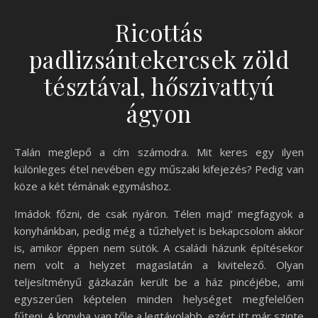
Ricottás
padlizsántekercsek zöld
tésztával, hőszivattyú
ágyon
Talán meglepő a cím számodra. Mit keres egy ilyen
különleges étel nevében egy műszaki kifejezés? Pedig van
köze a két témának egymáshoz.
Imádok főzni, de csak nyáron. Télen majd’ megfagyok a
konyhánkban, pedig még a tűzhelyet is bekapcsolom akkor
is, amikor éppen nem sütök. A családi házunk építésekor
nem volt a helyzet magaslatán a kivitelező. Olyan
teljesítményű gázkazán került be a ház pincéjébe, ami
egyszerűen képtelen minden helységet megfelelően
fűteni. A konyha van tőle a legtávolabb, ezért itt már szinte