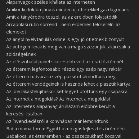
Alapanyagok széles kínálata az interneten
Amikor külföldön járunk minden új ötletekkel gazdagodunk
Amit a tányérodra teszel, az az ereidben folytatódik
Arcápolási rutin sorrend - nem érdemes felcserélni az
elemeket
Az angol nyelvtanulás online is egy jó ötletnek bizonyult
Az autógumiknak is meg van a maga szezonjuk, akárcsak a
zöldségeknek
Az előszobafal panel sikeresebb volt az esti főztömnél
Az étterem legfontosabb része: egy szép nagy raktár
Az étterem udvarára szép pázsitot álmodtunk meg
Az étterem vendégeinek is hasznos lehet a plasztik kártya
Az idei lakásfelújításkor két legyet ütöttünk egy csapásra
Az internet a megoldás? Az internet a megoldás!
Az internetes alapanyag áruházam előbbre került a
keresési listában
Az ínyenckedésről a konyhában már lemondtunk
Baba mama torna: Együtt a mozgásfejlesztés öröméért
Babakocsi az étteremben - az összecsukható kocsival