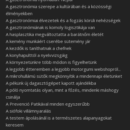
A gasztronómia szerepe a kultúrában és a közösségi
élményekben
A gasztronómiai élvezetek és a fogzás körüli nehézségek
A gasztronómiának is komoly logisztikája van
A hasplasztika megváltoztatta a barátnőm életét
A kemény munkáért cserébe sütemény jár
A kezdők is taníthatnak a chefnek
A konyhapulttól a nyelvvizsgáig
A környezetünkre több módon is figyelhetünk
A legjobb étteremben a legjobb motorgumi webshopról...
A mikrohullámú sütők megkönnyítik a mindennapi életünket
A pékünk új dagasztógépet kapott ajándékba
A póló nyomtatás olyan, mint a főzés, mindenki máshogy
csinálja
A Prevenció Patikával minden egyszerűbb
A siófoki villámnyaralás
A testem ápolásánál is a természetes alapanyagokat
keresem