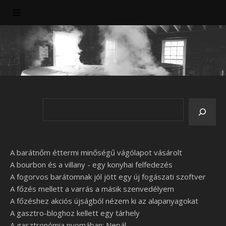
A barátnőm éttermi minőségű vágólapot vásárolt
A bourbon és a villany - egy konyhai felfedezés
A fogorvos barátomnak jól jött egy új fogászati szoftver
A főzés mellett a varrás a másik szenvedélyem
A főzéshez akciós újságból nézem ki az alapanyagokat
A gasztro-bloghoz kellett egy tárhely
A gasztronómia nyomában: Nepál