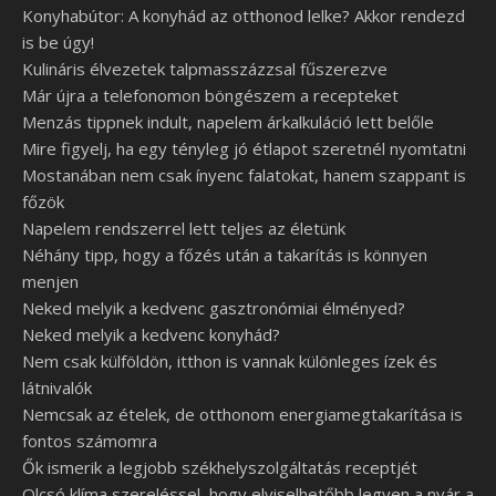
Konyhabútor: A konyhád az otthonod lelke? Akkor rendezd
is be úgy!
Kulináris élvezetek talpmasszázzsal fűszerezve
Már újra a telefonomon böngészem a recepteket
Menzás tippnek indult, napelem árkalkuláció lett belőle
Mire figyelj, ha egy tényleg jó étlapot szeretnél nyomtatni
Mostanában nem csak ínyenc falatokat, hanem szappant is
főzök
Napelem rendszerrel lett teljes az életünk
Néhány tipp, hogy a főzés után a takarítás is könnyen
menjen
Neked melyik a kedvenc gasztronómiai élményed?
Neked melyik a kedvenc konyhád?
Nem csak külföldön, itthon is vannak különleges ízek és
látnivalók
Nemcsak az ételek, de otthonom energiamegtakarítása is
fontos számomra
Ők ismerik a legjobb székhelyszolgáltatás receptjét
Olcsó klíma szereléssel, hogy elviselhetőbb legyen a nyár a