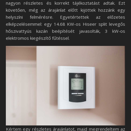
nagyon részletes és korrekt tájékoztatást adtak. Ezt
követően, még az árajánlat előtt kijöttek hozzánk egy
helyszíni felmérésre. Egyetértettek az előzetes
elképzelésemmel: egy 14.68 KW-os Hiseer split levegős
hőszivattyús kazán beépítését javasolták, 3 kW-os
elektromos kiegészítő fűtéssel.
Kértem egy részletes árajánlatot, majd megrendeltem az