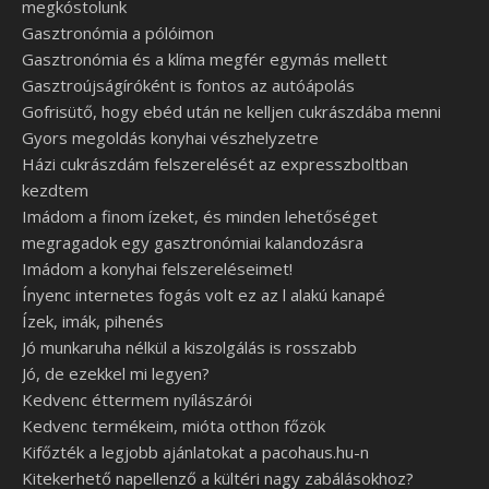
megkóstolunk
Gasztronómia a pólóimon
Gasztronómia és a klíma megfér egymás mellett
Gasztroújságíróként is fontos az autóápolás
Gofrisütő, hogy ebéd után ne kelljen cukrászdába menni
Gyors megoldás konyhai vészhelyzetre
Házi cukrászdám felszerelését az expresszboltban
kezdtem
Imádom a finom ízeket, és minden lehetőséget
megragadok egy gasztronómiai kalandozásra
Imádom a konyhai felszereléseimet!
Ínyenc internetes fogás volt ez az l alakú kanapé
Ízek, imák, pihenés
Jó munkaruha nélkül a kiszolgálás is rosszabb
Jó, de ezekkel mi legyen?
Kedvenc éttermem nyílászárói
Kedvenc termékeim, mióta otthon főzök
Kifőzték a legjobb ajánlatokat a pacohaus.hu-n
Kitekerhető napellenző a kültéri nagy zabálásokhoz?