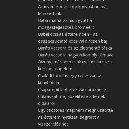
Az ínyenckedésről a konyhában már
lemondtunk
Baba mama torna: Együtt a
mozgásfejlesztés öröméért
Babakocsi az étteremben - az
összecsukható kocsival nincsen baj
Baráti vacsora és az életmentő táska
Baráti vacsora nagyon komoly témával
Bizony, már nem csak családi házakra
kerülhet napelem
Családi fotózás egy reneszánsz
konyhában
Csapatépítő ötletek vacsora mellé
Cukrászat megközelítése a fémek
oldaláról
Egy csőtörés majdnem meghiúsította
az étterem nyitását, segített a
vízszerelés.net