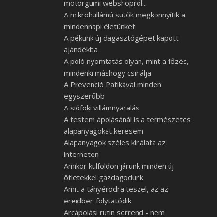
motorgumi webshopról...
A mikrohullámú sütők megkönnyítik a
mindennapi életünket
A pékünk új dagasztógépet kapott
ajándékba
A póló nyomtatás olyan, mint a főzés,
mindenki máshogy csinálja
A Prevenció Patikával minden
egyszerűbb
A siófoki villámnyaralás
A testem ápolásánál is a természetes
alapanyagokat keresem
Alapanyagok széles kínálata az
interneten
Amikor külföldön járunk minden új
ötletekkel gazdagodunk
Amit a tányérodra teszel, az az
ereidben folytatódik
Arcápolási rutin sorrend - nem