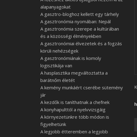
alapanyagokat
A gasztro-bloghoz kellett egy tárhely
A gasztronómia nyomában: Nepál
A gasztronómia szerepe a kultúrában
és a közösségi élményekben
A gasztronómiai élvezetek és a fogzás
körüli nehézségek
A gasztronómiának is komoly
logisztikája van
A hasplasztika megváltoztatta a
barátnőm életét
K
A kemény munkáért cserébe sütemény
jár
A kezdők is taníthatnak a chefnek
h
A konyhapulttól a nyelvvizsgáig
A környezetünkre több módon is
figyelhetünk
A legjobb étteremben a legjobb