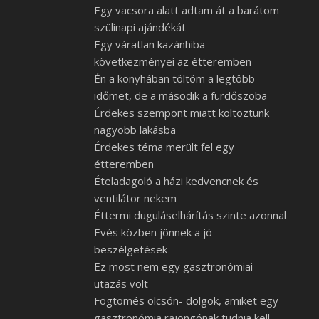
Egy vacsora alatt adtam át a barátom
szülinapi ajándékát
Egy váratlan kazánhiba
következményei az étteremben
Én a konyhában töltöm a legtöbb
időmet, de a második a fürdőszoba
Érdekes szempont miatt költöztünk
nagyobb lakásba
Érdekes téma merült fel egy
étteremben
Ételadagoló a házi kedvencnek és
ventilátor nekem
Éttermi duguláselhárítás szinte azonnal
Evés közben jönnek a jó
beszélgetések
Ez most nem egy gasztronómiai
utazás volt
Fogtömés olcsón- dolgok, amiket egy
gasztronómia rajongónak tudnia kell