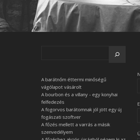
N
A barátnőm éttermi minőségű
vágólapot vásárolt
A bourbon és a villany - egy konyhai
felfedezés
E
A fogorvos barátomnak jól jött egy új
fogászati szoftver
A főzés mellett a varrás a másik
szenvedélyem
Ü
A főzéshez akciós újságból nézem ki az