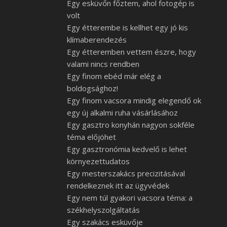
Egy esküvőn főztem, ahol fotogép is
volt
Egy étterembe is kellhet egy jó kis
klímaberendezés
Egy étteremben vettem észre, hogy
valami nincs rendben
Egy finom ebéd már elég a
boldogsághoz!
Egy finom vacsora mindig elegendő ok
egy új alkalmi ruha vásárlásához
Egy gasztro konyhán nagyon sokféle
téma előjöhet
Egy gasztronómia kedvelő is lehet
környezettudatos
Egy mesterszakács precizitásával
rendelkeznek itt az ügyvédek
Egy nem túl gyakori vacsora téma: a
székhelyszolgáltatás
Egy szakács esküvője