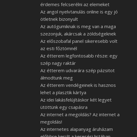
érdemes felcserélni az elemeket
Az angol nyelvtanulás online is egy jó
ötletnek bizonyult
Az autógumiknak is meg van a maga
szezonjuk, akárcsak a zöldségeknek
Az előszobafal panel sikeresebb volt
az esti főztömnél
Az étterem legfontosabb része: egy
szép nagy raktár
Az étterem udvarára szép pázsitot
álmodtunk meg
Az étterem vendégeinek is hasznos
lehet a plasztik kártya
Az idei lakásfelújításkor két legyet
ütöttünk egy csapásra
Az internet a megoldás? Az internet a
megoldás!
Az internetes alapanyag áruházam
előbbre került a keresési listában